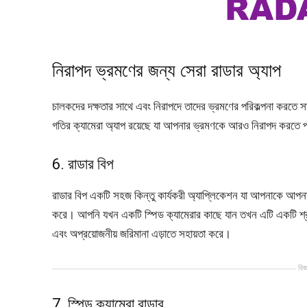
নিরাপদ ভ্রমণের জন্য সেরা রাডার অ্যাপ
চালকদের দক্ষতার সাথে এবং নিরাপদে তাদের ভ্রমণের পরিকল্পনা করতে স
গতির ক্যামেরা অ্যাপ রয়েছে যা আপনার ভ্রমণকে আরও নিরাপদ করতে প
6. রাডার বিপ
রাডার বিপ একটি সহজ কিন্তু কার্যকরী অ্যাপ্লিকেশন যা আপনাকে আপনার
করে। আপনি যখন একটি স্পিড ক্যামেরার কাছে যান তখন এটি একটি শ্রব
এবং অপ্রয়োজনীয় জরিমানা এড়াতে সহায়তা করে।
বিজ
7. স্পিড ক্যামেরা রাডার