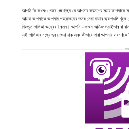
আপনি কি কখনও ভেবে দেখেছেন যে আপনার ভ্রমণের সময় আপনাকে সাহায
আমরা আপনাকে আপনার প্রয়োজনের জন্য সেরা রাডার অ্যাপগুলি খুঁজে পে
বিস্তৃত তালিকা অন্বেষণ করব। আপনি একজন অভিজ্ঞ ড্রাইভার বা রাস্ত
এই তালিকার মধ্যে ডুব দেওয়া যাক এবং কীভাবে তারা আপনার ভ্রমণকে 
বিজ