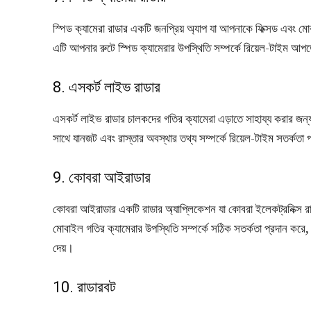
স্পিড ক্যামেরা রাডার একটি জনপ্রিয় অ্যাপ যা আপনাকে ফিক্সড এবং মোব
এটি আপনার রুটে স্পিড ক্যামেরার উপস্থিতি সম্পর্কে রিয়েল-টাইম আপ
8. এসকর্ট লাইভ রাডার
এসকর্ট লাইভ রাডার চালকদের গতির ক্যামেরা এড়াতে সাহায্য করার জন
সাথে যানজট এবং রাস্তার অবস্থার তথ্য সম্পর্কে রিয়েল-টাইম সতর্কতা
9. কোবরা আইরাডার
কোবরা আইরাডার একটি রাডার অ্যাপ্লিকেশন যা কোবরা ইলেকট্রনিক্স 
মোবাইল গতির ক্যামেরার উপস্থিতি সম্পর্কে সঠিক সতর্কতা প্রদান করে,
দেয়।
10. রাডারবট