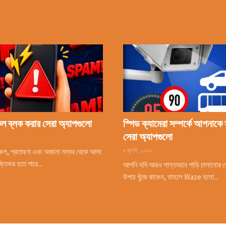
কল ব্লক করার সেরা অ্যাপগুলো
স্পিড ক্যামেরা সম্পর্কে আপনাকে 
সেরা অ্যাপগুলো
৮ জুলাই, ২০২৬
ং কল, প্রতারণা এবং অজানা নম্বর থেকে আসা
্তিকর হতে পারে...
আপনি যদি আরও শান্তভাবে গাড়ি চালানোর ক
উপায় খুঁজে থাকেন, তাহলে Waze হলো...