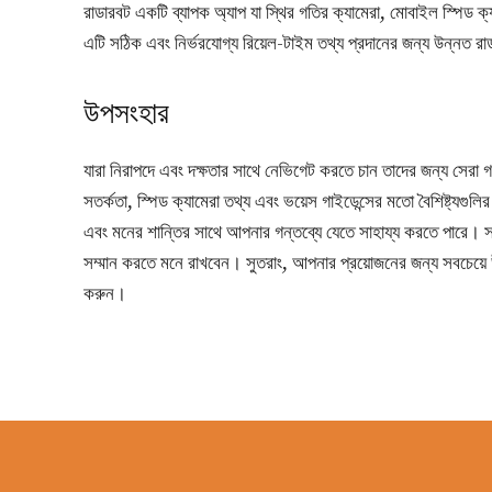
রাডারবট একটি ব্যাপক অ্যাপ যা স্থির গতির ক্যামেরা, মোবাইল স্পিড ক্য
এটি সঠিক এবং নির্ভরযোগ্য রিয়েল-টাইম তথ্য প্রদানের জন্য উন্নত রা
উপসংহার
যারা নিরাপদে এবং দক্ষতার সাথে নেভিগেট করতে চান তাদের জন্য সেরা গতি
সতর্কতা, স্পিড ক্যামেরা তথ্য এবং ভয়েস গাইডেন্সের মতো বৈশিষ্ট্যগুলির
এবং মনের শান্তির সাথে আপনার গন্তব্যে যেতে সাহায্য করতে পারে। সর
সম্মান করতে মনে রাখবেন। সুতরাং, আপনার প্রয়োজনের জন্য সবচেয়ে
করুন।