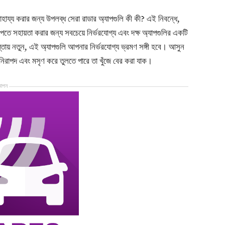
্য করার জন্য উপলব্ধ সেরা রাডার অ্যাপগুলি কী কী? এই নিবন্ধে,
তে সহায়তা করার জন্য সবচেয়ে নির্ভরযোগ্য এবং দক্ষ অ্যাপগুলির একটি
ায় নতুন, এই অ্যাপগুলি আপনার নির্ভরযোগ্য ভ্রমণ সঙ্গী হবে। আসুন
নিরাপদ এবং মসৃণ করে তুলতে পারে তা খুঁজে বের করা যাক।
্ঞাপন