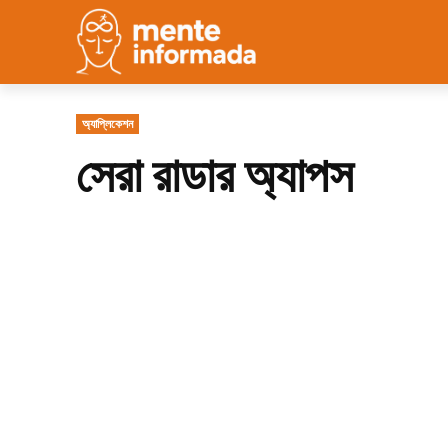
অ্যাপ্লিকেশন
সেরা রাডার অ্যাপস