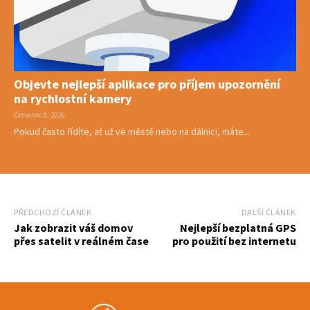
Objevte nejlepší aplikace pro příjem upozornění
na rychlostní kamery
Červenec 8, 2026
Pokud často řídíte, ať už ve městě nebo na dálnici, máte...
PŘEDCHOZÍ ČLÁNEK
DALŠÍ ČLÁNEK
Jak zobrazit váš domov
Nejlepší bezplatná GPS
přes satelit v reálném čase
pro použití bez internetu