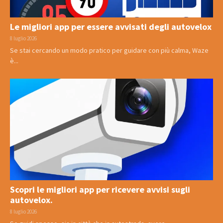
Le migliori app per essere avvisati degli autovelox
8 luglio 2026
Se stai cercando un modo pratico per guidare con più calma, Waze
è...
Scopri le migliori app per ricevere avvisi sugli
autovelox.
8 luglio 2026