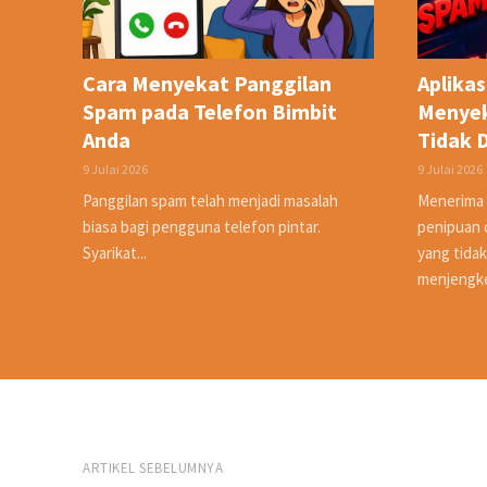
Cara Menyekat Panggilan
Aplikas
Spam pada Telefon Bimbit
Menyek
Anda
Tidak D
9 Julai 2026
9 Julai 2026
Panggilan spam telah menjadi masalah
Menerima 
biasa bagi pengguna telefon pintar.
penipuan 
Syarikat...
yang tidak
menjengkel
ARTIKEL SEBELUMNYA