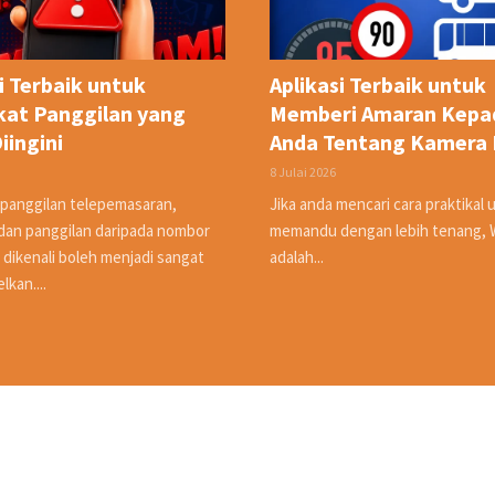
i Terbaik untuk
Aplikasi Terbaik untuk
at Panggilan yang
Memberi Amaran Kepa
iingini
Anda Tentang Kamera 
8 Julai 2026
panggilan telepemasaran,
Jika anda mencari cara praktikal 
dan panggilan daripada nombor
memandu dengan lebih tenang,
 dikenali boleh menjadi sangat
adalah...
kan....