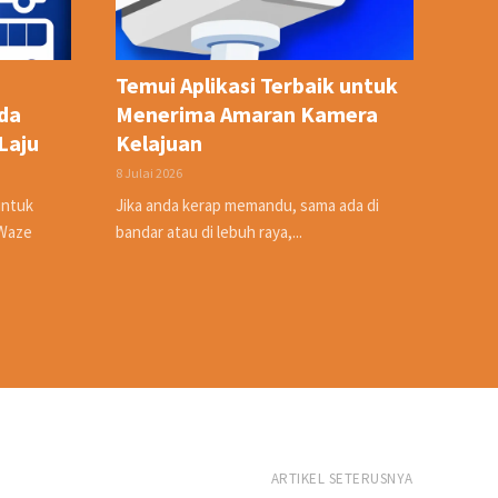
Temui Aplikasi Terbaik untuk
da
Menerima Amaran Kamera
Laju
Kelajuan
8 Julai 2026
untuk
Jika anda kerap memandu, sama ada di
 Waze
bandar atau di lebuh raya,...
ARTIKEL SETERUSNYA