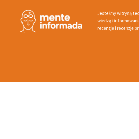
Jesteśmy witryną tech
wiedzą i informowani
recenzje i recenzje p