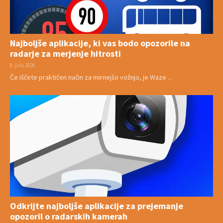
Najboljše aplikacije, ki vas bodo opozorile na
radarje za merjenje hitrosti
8. julij 2026
Če iščete praktičen način za mirnejšo vožnjo, je Waze ...
Odkrijte najboljše aplikacije za prejemanje
opozoril o radarskih kamerah