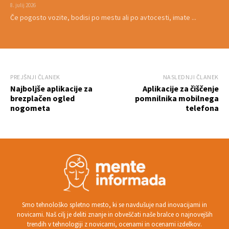
8. julij 2026
Če pogosto vozite, bodisi po mestu ali po avtocesti, imate ...
PREJŠNJI ČLANEK
NASLEDNJI ČLANEK
Najboljše aplikacije za
Aplikacije za čiščenje
brezplačen ogled
pomnilnika mobilnega
nogometa
telefona
Smo tehnološko spletno mesto, ki se navdušuje nad inovacijami in
novicami. Naš cilj je deliti znanje in obveščati naše bralce o najnovejših
trendih v tehnologiji z novicami, ocenami in ocenami izdelkov.