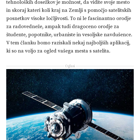
tehnoloških dosežkov je možnost, da vidite svoje mesto
in skoraj kateri koli kraj na Zemlji s pomočjo satelitskih
posnetkov visoke ločljivosti. To ni le fascinantno orodje
za radovedneže, ampak tudi dragoceno orodje za
študente, popotnike, urbaniste in vesoljske navdušence.
V tem članku bomo raziskali nekaj najboljših aplikacij,
ki so na voljo za ogled vašega mesta s satelita.
Oglasi