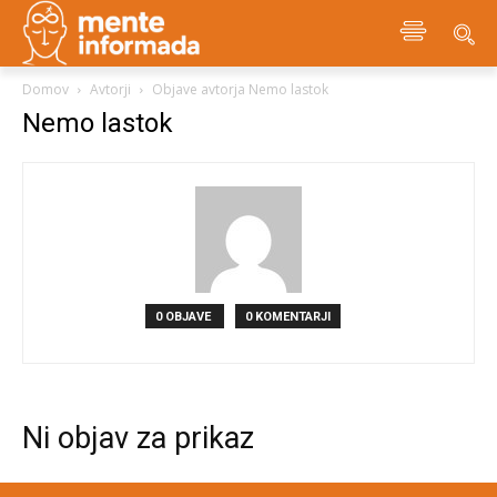
Domov
Avtorji
Objave avtorja Nemo lastok
Nemo lastok
0 OBJAVE
0 KOMENTARJI
Ni objav za prikaz