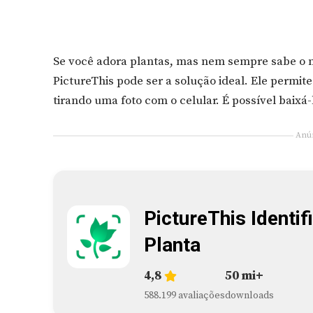
Se você adora plantas, mas nem sempre sabe o 
PictureThis pode ser a solução ideal. Ele permit
tirando uma foto com o celular. É possível baixá-
Anú
PictureThis Identif
Planta
4,8
50 mi+
588.199 avaliações
downloads