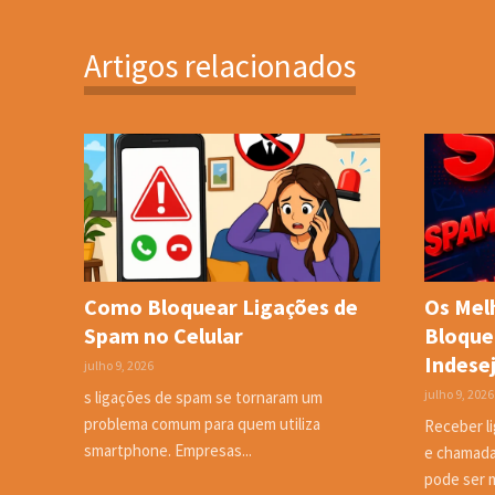
Artigos relacionados
Como Bloquear Ligações de
Os Melh
Spam no Celular
Bloque
Indese
julho 9, 2026
julho 9, 2026
s ligações de spam se tornaram um
problema comum para quem utiliza
Receber l
smartphone. Empresas...
e chamada
pode ser m