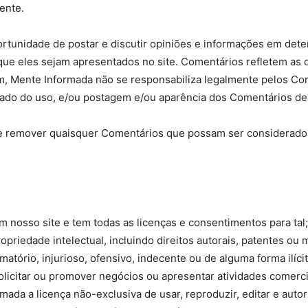
sente.
ortunidade de postar e discutir opiniões e informações em dete
 que eles sejam apresentados no site. Comentários refletem as 
em, Mente Informada não se responsabiliza legalmente pelos Co
ado do uso, e/ou postagem e/ou aparência dos Comentários des
 de remover quaisquer Comentários que possam ser considerado
m nosso site e tem todas as licenças e consentimentos para tal;
iedade intelectual, incluindo direitos autorais, patentes ou m
tório, injurioso, ofensivo, indecente ou de alguma forma ilícit
citar ou promover negócios ou apresentar atividades comerciais
da a licença não-exclusiva de usar, reproduzir, editar e autori