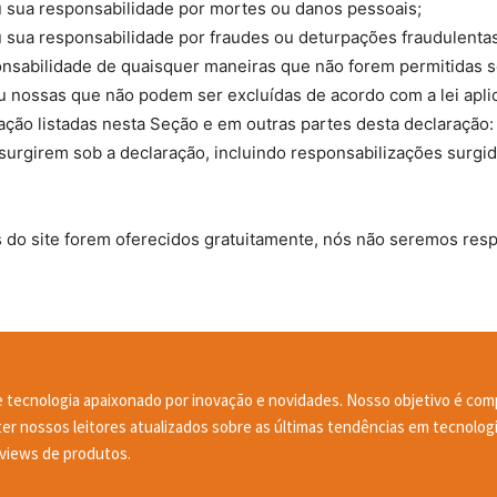
ou sua responsabilidade por mortes ou danos pessoais;
ou sua responsabilidade por fraudes ou deturpações fraudulentas
onsabilidade de quaisquer maneiras que não forem permitidas so
u nossas que não podem ser excluídas de acordo com a lei aplic
ção listadas nesta Seção e em outras partes desta declaração: (
surgirem sob a declaração, incluindo responsabilizações surgi
s do site forem oferecidos gratuitamente, nós não seremos res
 tecnologia apaixonado por inovação e novidades. Nosso objetivo é comp
r nossos leitores atualizados sobre as últimas tendências em tecnologi
reviews de produtos.