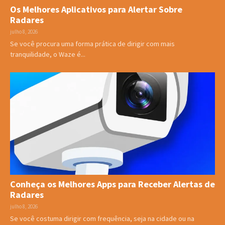
Os Melhores Aplicativos para Alertar Sobre
Radares
julho 8, 2026
Se você procura uma forma prática de dirigir com mais
tranquilidade, o Waze é...
Conheça os Melhores Apps para Receber Alertas de
Radares
julho 8, 2026
Se você costuma dirigir com frequência, seja na cidade ou na