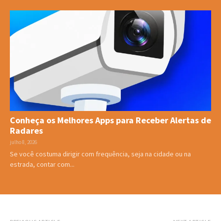
Conheça os Melhores Apps para Receber Alertas de
Radares
julho 8, 2026
Se você costuma dirigir com frequência, seja na cidade ou na
estrada, contar com...