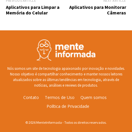
PREVIOUS ARTICLE
NEXT ARTICLE
Aplicativos para Limpar a
Aplicativos para Monitorar
Memória do Celular
Câmeras
Nós somos um site de tecnologia apaixonado por inovação e novidades.
Nosso objetivo é compartilhar conhecimento e manter nossos leitores
atualizados sobre as últimas tendências em tecnologia, através de
notícias, análises e reviews de produtos.
Contato
Termos de Uso
Quem somos
Política de Privacidade
© 2026 MenteInformada - Todos os direitos reservados.