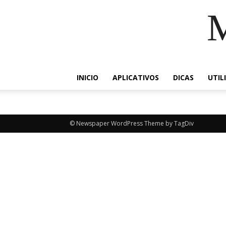
M
INICIO
APLICATIVOS
DICAS
UTIL
© Newspaper WordPress Theme by TagDiv