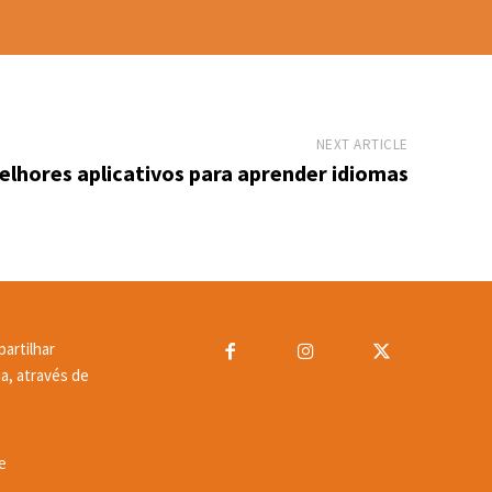
NEXT ARTICLE
elhores aplicativos para aprender idiomas
artilhar
a, através de
e