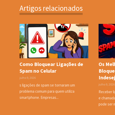
Artigos relacionados
Como Bloquear Ligações de
Os Melh
Spam no Celular
Bloque
Indese
julho 9, 2026
julho 9, 2026
s ligações de spam se tornaram um
problema comum para quem utiliza
Receber l
smartphone. Empresas...
e chamada
pode ser m