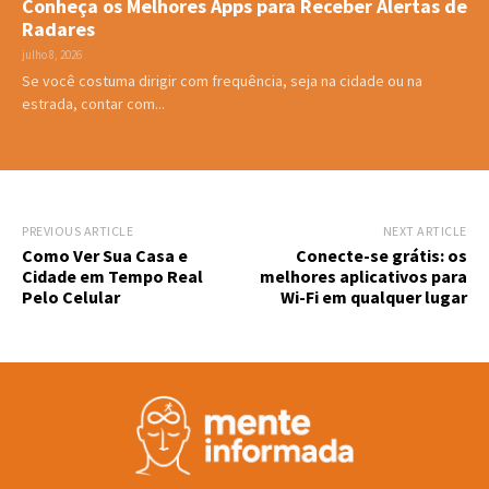
Conheça os Melhores Apps para Receber Alertas de
Radares
julho 8, 2026
Se você costuma dirigir com frequência, seja na cidade ou na
estrada, contar com...
PREVIOUS ARTICLE
NEXT ARTICLE
Como Ver Sua Casa e
Conecte-se grátis: os
Cidade em Tempo Real
melhores aplicativos para
Pelo Celular
Wi-Fi em qualquer lugar